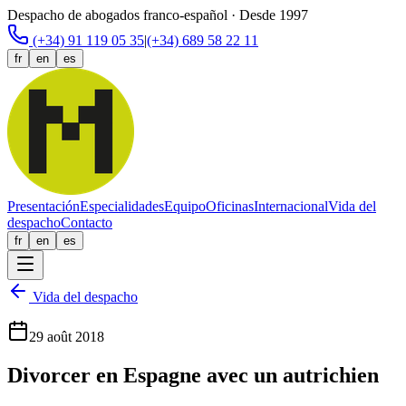
Despacho de abogados franco-español · Desde 1997
(+34) 91 119 05 35
|
(+34) 689 58 22 11
fr
en
es
Presentación
Especialidades
Equipo
Oficinas
Internacional
Vida del
despacho
Contacto
fr
en
es
Vida del despacho
29 août 2018
Divorcer en Espagne avec un autrichien