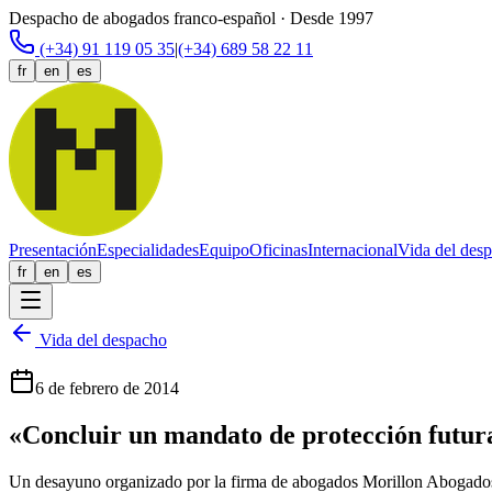
Despacho de abogados franco-español · Desde 1997
(+34) 91 119 05 35
|
(+34) 689 58 22 11
fr
en
es
Presentación
Especialidades
Equipo
Oficinas
Internacional
Vida del des
fr
en
es
Vida del despacho
6 de febrero de 2014
«Concluir un mandato de protección futur
Un desayuno organizado por la firma de abogados Morillon Abogados