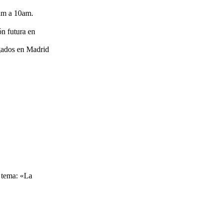
8am a 10am.
n futura en
gados en Madrid
l tema: «La