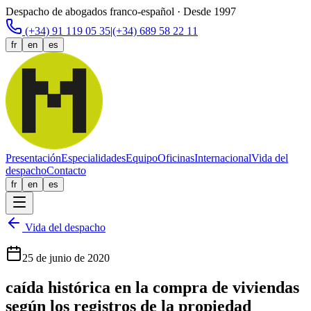
Despacho de abogados franco-español · Desde 1997
(+34) 91 119 05 35
|
(+34) 689 58 22 11
fr
en
es
Presentación
Especialidades
Equipo
Oficinas
Internacional
Vida del
despacho
Contacto
fr
en
es
Vida del despacho
25 de junio de 2020
caída histórica en la compra de viviendas
según los registros de la propiedad