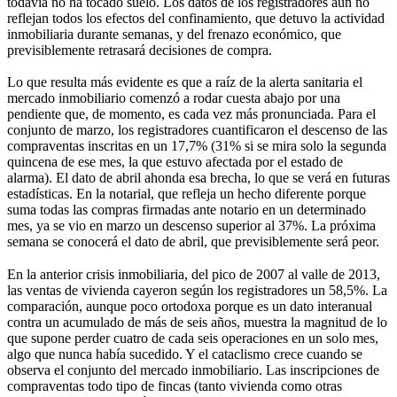
todavía no ha tocado suelo. Los datos de los registradores aún no
reflejan todos los efectos del confinamiento, que detuvo la actividad
inmobiliaria durante semanas, y del frenazo económico, que
previsiblemente retrasará decisiones de compra.
Lo que resulta más evidente es que a raíz de la alerta sanitaria el
mercado inmobiliario comenzó a rodar cuesta abajo por una
pendiente que, de momento, es cada vez más pronunciada. Para el
conjunto de marzo, los registradores cuantificaron el descenso de las
compraventas inscritas en un 17,7% (31% si se mira solo la segunda
quincena de ese mes, la que estuvo afectada por el estado de
alarma). El dato de abril ahonda esa brecha, lo que se verá en futuras
estadísticas. En la notarial, que refleja un hecho diferente porque
suma todas las compras firmadas ante notario en un determinado
mes, ya se vio en marzo un descenso superior al 37%. La próxima
semana se conocerá el dato de abril, que previsiblemente será peor.
En la anterior crisis inmobiliaria, del pico de 2007 al valle de 2013,
las ventas de vivienda cayeron según los registradores un 58,5%. La
comparación, aunque poco ortodoxa porque es un dato interanual
contra un acumulado de más de seis años, muestra la magnitud de lo
que supone perder cuatro de cada seis operaciones en un solo mes,
algo que nunca había sucedido. Y el cataclismo crece cuando se
observa el conjunto del mercado inmobiliario. Las inscripciones de
compraventas todo tipo de fincas (tanto vivienda como otras