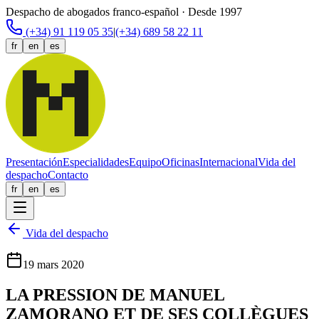
Despacho de abogados franco-español · Desde 1997
(+34) 91 119 05 35
|
(+34) 689 58 22 11
fr
en
es
Presentación
Especialidades
Equipo
Oficinas
Internacional
Vida del
despacho
Contacto
fr
en
es
Vida del despacho
19 mars 2020
LA PRESSION DE MANUEL
ZAMORANO ET DE SES COLLÈGUES