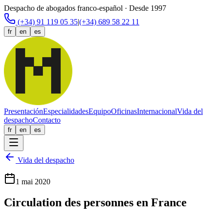
Despacho de abogados franco-español · Desde 1997
(+34) 91 119 05 35
|
(+34) 689 58 22 11
fr
en
es
Presentación
Especialidades
Equipo
Oficinas
Internacional
Vida del
despacho
Contacto
fr
en
es
Vida del despacho
1 mai 2020
Circulation des personnes en France