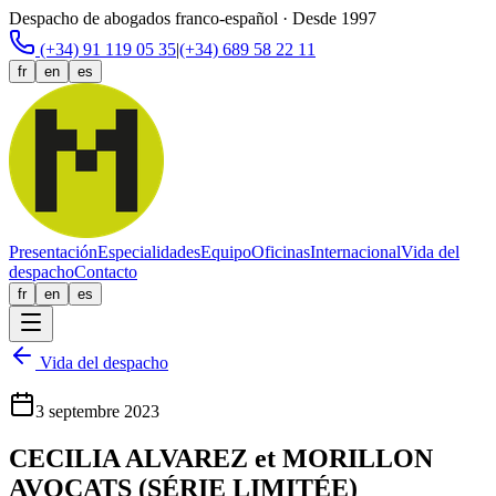
Despacho de abogados franco-español · Desde 1997
(+34) 91 119 05 35
|
(+34) 689 58 22 11
fr
en
es
Presentación
Especialidades
Equipo
Oficinas
Internacional
Vida del
despacho
Contacto
fr
en
es
Vida del despacho
3 septembre 2023
CECILIA ALVAREZ et MORILLON
AVOCATS (SÉRIE LIMITÉE)