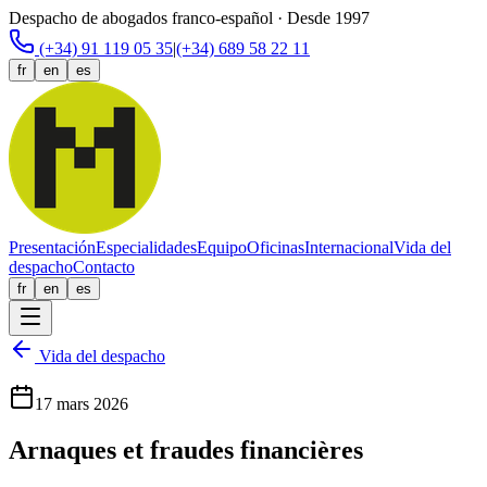
Despacho de abogados franco-español · Desde 1997
(+34) 91 119 05 35
|
(+34) 689 58 22 11
fr
en
es
Presentación
Especialidades
Equipo
Oficinas
Internacional
Vida del
despacho
Contacto
fr
en
es
Vida del despacho
17 mars 2026
Arnaques et fraudes financières