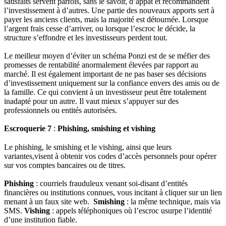
satisfaits servent parfois, sans le savoir, d’appât et recommandent
l’investissement à d’autres. Une partie des nouveaux apports sert à
payer les anciens clients, mais la majorité est détournée. Lorsque
l’argent frais cesse d’arriver, ou lorsque l’escroc le décide, la
structure s’effondre et les investisseurs perdent tout.
Le meilleur moyen d’éviter un schéma Ponzi est de se méfier des
promesses de rentabilité anormalement élevées par rapport au
marché. Il est également important de ne pas baser ses décisions
d’investissement uniquement sur la confiance envers des amis ou de
la famille. Ce qui convient à un investisseur peut être totalement
inadapté pour un autre. Il vaut mieux s’appuyer sur des
professionnels ou entités autorisées.
Escroquerie 7
:
Phishing, smishing et vishing
Le phishing, le smishing et le vishing, ainsi que leurs
variantes,visent à obtenir vos codes d’accès personnels pour opérer
sur vos comptes bancaires ou de titres.
Phishing
: courriels frauduleux venant soi‑disant d’entités
financières ou institutions connues, vous incitant à cliquer sur un lien
menant à un faux site web.
Smishing
: la même technique, mais via
SMS.
Vishing
: appels téléphoniques où l’escroc usurpe l’identité
d’une institution fiable.