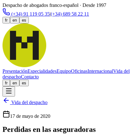
Despacho de abogados franco-español · Desde 1997
(+34) 91 119 05 35
|
(+34) 689 58 22 11
fr
en
es
Presentación
Especialidades
Equipo
Oficinas
Internacional
Vida del
despacho
Contacto
fr
en
es
Vida del despacho
17 de mayo de 2020
Perdidas en las aseguradoras