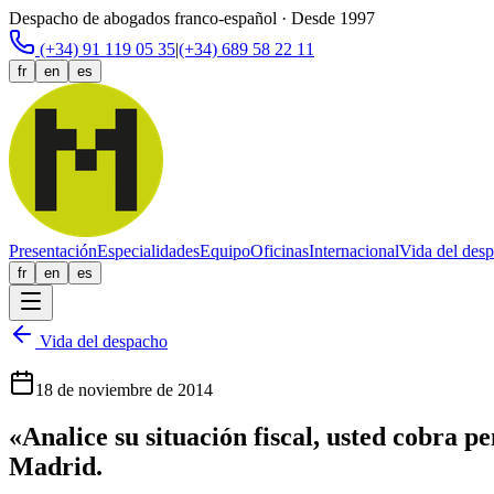
Despacho de abogados franco-español · Desde 1997
(+34) 91 119 05 35
|
(+34) 689 58 22 11
fr
en
es
Presentación
Especialidades
Equipo
Oficinas
Internacional
Vida del des
fr
en
es
Vida del despacho
18 de noviembre de 2014
«Analice su situación fiscal, usted cobra 
Madrid.