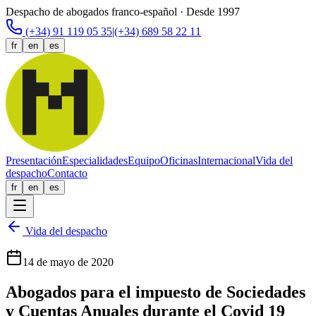
Despacho de abogados franco-español · Desde 1997
(+34) 91 119 05 35
|
(+34) 689 58 22 11
fr
en
es
Presentación
Especialidades
Equipo
Oficinas
Internacional
Vida del
despacho
Contacto
fr
en
es
Vida del despacho
14 de mayo de 2020
Abogados para el impuesto de Sociedades
y Cuentas Anuales durante el Covid 19