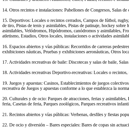
14. Otros recintos e instalaciones: Pabellones de Congresos, Salas de 
15. Deportivos: Locales o recintos cerrados, Campos de fútbol, rugby,
de tiro, Pistas de tenis y asimilables, Pistas de patinaje, hockey sobr
asimilables, Velódromos, Hipódromos, canódromos y asimilables, Fronton
atletismo, Estadios, Otros locales, instalaciones o actividades asimila
16. Espacios abiertos y vías públicas: Recorridos de carreras pedestres
exhibiciones náuticas, Pruebas y exhibiciones aeronáuticas, Otros loca
17. Actividades recreativas de baile: Discotecas y salas de baile, Sala
18. Actividades recreativas Deportivo-recreativas: Locales o recintos,
19. Juegos y apuestas: Casinos, Establecimientos de juegos colectivos 
recreativa de Juegos y apuestas conforme a lo que establezca la normat
20. Culturales y de ocio: Parques de atracciones, ferias y asimilables,
feria, Casetas de feria, Parques zoológicos, Parques recreativos infanti
21. Recintos abiertos y vías públicas: Verbenas, desfiles y fiestas popu
22. De ocio y diversión – Bares especiales: Bares de copas sin actuac