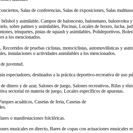
conciertos, Salas de conferencias, Salas de exposiciones, Salas multiuso
 béisbol y asimilable, Campos de baloncesto, balonmano, balonvolea y a
e hielo, sobre patines y asimilables, Piscinas, Locales de boxeo, lucha, 
es, trinquetes, pistas de squash y asimilables, Polideportivos, Boleras
bles a los mencionados.
, Recorridos de pruebas ciclistas, motociclistas, automovilísticas y asim
les, instalaciones o actividades asimilables a los mencionados.
s de juventud.
 sin espectadores, destinados a la práctica deportivo-recreativa de uso p
de dinero y de azar, Salones de juego, Salones recreativos, Rifas y tómbo
iva sectorial en materia de juego, Locales específicos de apuestas.
 Parques acuáticos, Casetas de feria, Casetas de
les.
lares o manifestaciones folclóricas.
iones musicales en directo, Bares de copas con actuaciones musicales en