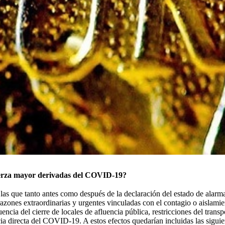
uerza mayor derivadas del COVID-19?
as que tanto antes como después de la declaración del estado de alarma, 
razones extraordinarias y urgentes vinculadas con el contagio o aislamien
cia del cierre de locales de afluencia pública, restricciones del trans
ia directa del COVID-19. A estos efectos quedarían incluidas las siguie