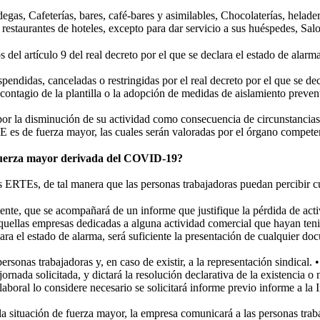
gas, Cafeterías, bares, café-bares y asimilables, Chocolaterías, heladerí
y restaurantes de hoteles, excepto para dar servicio a sus huéspedes, Sal
 del artículo 9 del real decreto por el que se declara el estado de alarma
ndidas, canceladas o restringidas por el real decreto por el que se decla
contagio de la plantilla o la adopción de medidas de aislamiento prevent
 la disminución de su actividad como consecuencia de circunstancias di
 es de fuerza mayor, las cuales serán valoradas por el órgano competen
 fuerza mayor derivada del COVID-19?
los ERTEs, de tal manera que las personas trabajadoras puedan percibir c
etente, que se acompañará de un informe que justifique la pérdida de a
quellas empresas dedicadas a alguna actividad comercial que hayan teni
 el estado de alarma, será suficiente la presentación de cualquier docu
sonas trabajadoras y, en caso de existir, a la representación sindical. •
rnada solicitada, y dictará la resolución declarativa de la existencia o
laboral lo considere necesario se solicitará informe previo informe a la
 la situación de fuerza mayor, la empresa comunicará a las personas tra