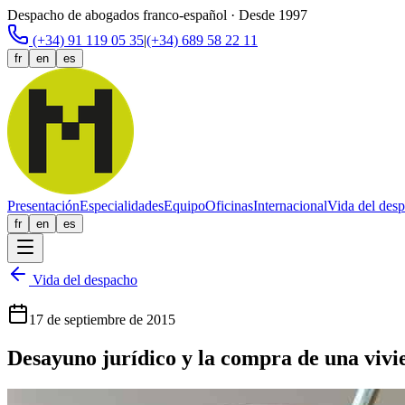
Despacho de abogados franco-español · Desde 1997
(+34) 91 119 05 35
|
(+34) 689 58 22 11
fr
en
es
Presentación
Especialidades
Equipo
Oficinas
Internacional
Vida del des
fr
en
es
Vida del despacho
17 de septiembre de 2015
Desayuno jurídico y la compra de una viv