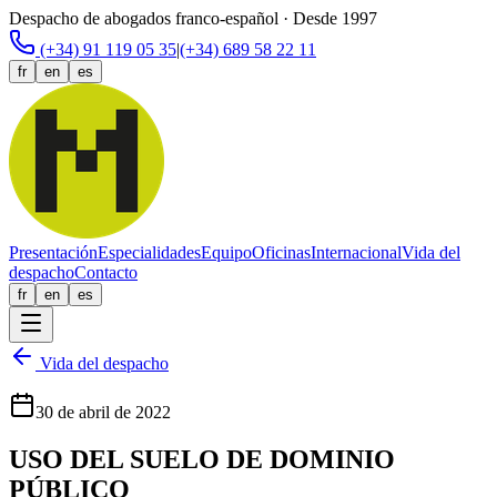
Despacho de abogados franco-español · Desde 1997
(+34) 91 119 05 35
|
(+34) 689 58 22 11
fr
en
es
Presentación
Especialidades
Equipo
Oficinas
Internacional
Vida del
despacho
Contacto
fr
en
es
Vida del despacho
30 de abril de 2022
USO DEL SUELO DE DOMINIO
PÚBLICO