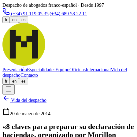
Despacho de abogados franco-español · Desde 1997
(+34) 91 119 05 35
|
(+34) 689 58 22 11
fr
en
es
Presentación
Especialidades
Equipo
Oficinas
Internacional
Vida del
despacho
Contacto
fr
en
es
Vida del despacho
20 de marzo de 2014
«8 claves para preparar su declaración de
hacienda», organizado por Morillon