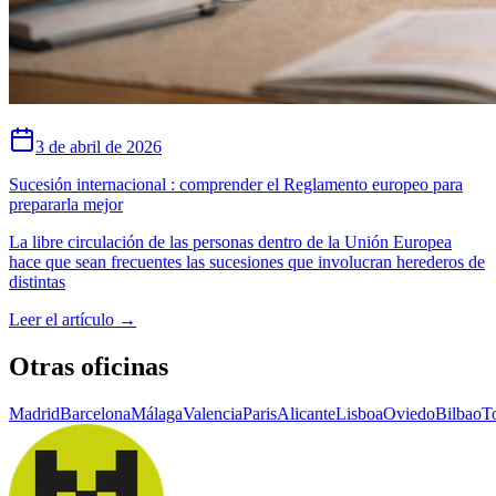
3 de abril de 2026
Sucesión internacional : comprender el Reglamento europeo para
prepararla mejor
La libre circulación de las personas dentro de la Unión Europea
hace que sean frecuentes las sucesiones que involucran herederos de
distintas
Leer el artículo
→
Otras oficinas
Madrid
Barcelona
Málaga
Valencia
Paris
Alicante
Lisboa
Oviedo
Bilbao
T