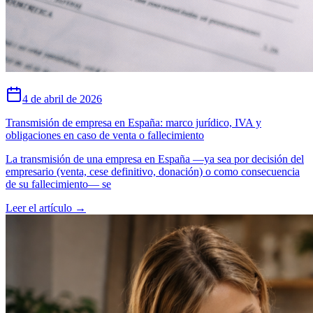
4 de abril de 2026
Transmisión de empresa en España: marco jurídico, IVA y
obligaciones en caso de venta o fallecimiento
La transmisión de una empresa en España —ya sea por decisión del
empresario (venta, cese definitivo, donación) o como consecuencia
de su fallecimiento— se
Leer el artículo
→