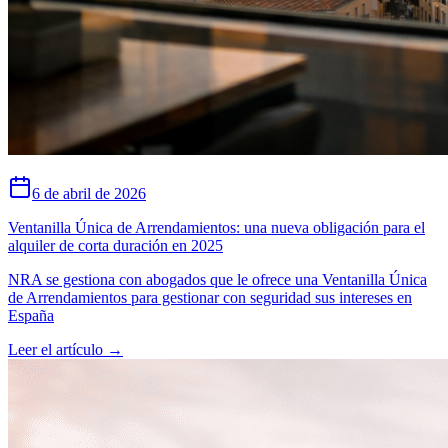
6 de abril de 2026
Ventanilla Única de Arrendamientos: una nueva obligación para el
alquiler de corta duración en 2025
NRA se gestiona con abogados que le ofrece una Ventanilla Única
de Arrendamientos para gestionar con seguridad sus intereses en
España
Leer el artículo
→