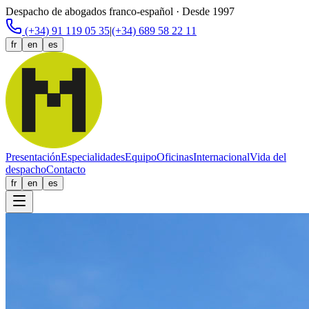
Despacho de abogados franco-español · Desde 1997
(+34) 91 119 05 35
|
(+34) 689 58 22 11
fr
en
es
Presentación
Especialidades
Equipo
Oficinas
Internacional
Vida del
despacho
Contacto
fr
en
es