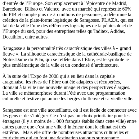
d’entrée de l’Europe. Son emplacement à l’épicentre de Madrid,
Barcelone, Bilbao et Valence, avec un marché qui représente 60%
du PIB et compte plus de 25 millions de personnes, a déterminé la
création de la plate-forme logistique de Saragosse, PLAZA, qui est
fait de la ville l’une des références logistiques de la péninsule et de
l’Europe du sud, pour des entreprises telles qu’Inditex, Adidas,
Decathlon, entre autres.
Saragosse a la personnalité très caractéristique des villes à « grand
fleuve ». La silhouette caractéristique de la cathédrale-basilique de
Notre-Dame du Pilar, qui se reflète dans l’Èbre, est le symbole le
plus emblématique de la ville et un condensé d’architecture.
À la suite de l’Expo de 2008 qui a eu lieu dans la capitale
aragonaise, les rives de l’Èbre ont été adaptées et récupérées,
donnant à la ville une nouvelle image et des perspectives élargies.
La ville se métamorphose durant l’été avec une programmation
culturelle et festive qui anime les berges du fleuve et sa vieille ville.
Saragosse est une ville accueillante, où il est facile de connecter avec
les gens et de s’intégrer. Ce n’est pas un choix prioritaire pour les
étrangers (il y a moins de 1 000 français établis dans cette ville) entre
autres parce que c’est une ville d’intérieur dont le climat est très
extrême. Mais elle offre de nombreuses attractions culturelles et
touristiques qui en font une destination toujours surprenante.