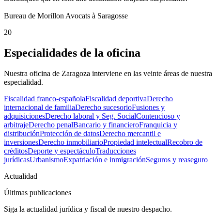
Bureau de Morillon Avocats à Saragosse
20
Especialidades de la oficina
Nuestra oficina de Zaragoza interviene en las veinte áreas de nuestra
especialidad.
Fiscalidad franco-española
Fiscalidad deportiva
Derecho
internacional de familia
Derecho sucesorio
Fusiones y
adquisiciones
Derecho laboral y Seg. Social
Contencioso y
arbitraje
Derecho penal
Bancario y financiero
Franquicia y
distribución
Protección de datos
Derecho mercantil e
inversiones
Derecho inmobiliario
Propiedad intelectual
Recobro de
créditos
Deporte y espectáculo
Traducciones
jurídicas
Urbanismo
Expatriación e inmigración
Seguros y reaseguro
Actualidad
Últimas publicaciones
Siga la actualidad jurídica y fiscal de nuestro despacho.