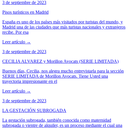
3 de septiembre de 2023
Pisos turísticos en Madrid
España es uno de los países más visitados por turistas del mundo, y
Madrid una de las ciudades que más turistas nacionales y extranjeros
recibe. Por esa
Leer artículo
→
3 de septiembre de 2023
CECILIA ALVAREZ y Morillon Avocats (SERIE LIMITADA)
Buenos días, Cecilia, nos alegra mucho entrevistarla para la sección
SERIE LIMITADA de Morillon Avocats. Tiene Usted una
trayectoria impresionante en el
Leer artículo
→
3 de septiembre de 2023
LA GESTACIÓN SUBROGADA
La gestación subrogada, también conocida como maternidad
subrogada o vientre de alquiler, es un proceso mediante el cual una