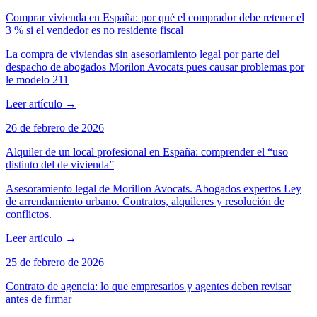
Comprar vivienda en España: por qué el comprador debe retener el
3 % si el vendedor es no residente fiscal
La compra de viviendas sin asesoriamiento legal por parte del
despacho de abogados Morilon Avocats pues causar problemas por
le modelo 211
Leer artículo
→
26 de febrero de 2026
Alquiler de un local profesional en España: comprender el “uso
distinto del de vivienda”
Asesoramiento legal de Morillon Avocats. Abogados expertos Ley
de arrendamiento urbano. Contratos, alquileres y resolución de
conflictos.
Leer artículo
→
25 de febrero de 2026
Contrato de agencia: lo que empresarios y agentes deben revisar
antes de firmar