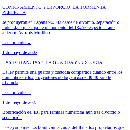
CONFINAMIENTO Y DIVORCIO: LA TORMENTA
PERFECTA
se produjeron en España 90.582 casos de divorcio, separación o
nulidad, lo que supone un aumento del 13,2% respecto al año
anterior. Avocats Morillon
Leer artículo
→
1 de mayo de 2023
LAS DISTANCIAS Y LA GUARDA Y CUSTODIA
La ley permite una guarda y custodia compartida cuando entre los
domicilios de los progenitores no haya más de 30-40 km de
distancia
Leer artículo
→
1 de mayo de 2023
Bonificación del IBI para familias numerosas aun tras divorcio o
separación
Los ayuntamientos bonifican la cuota del IBI a los propietarios que