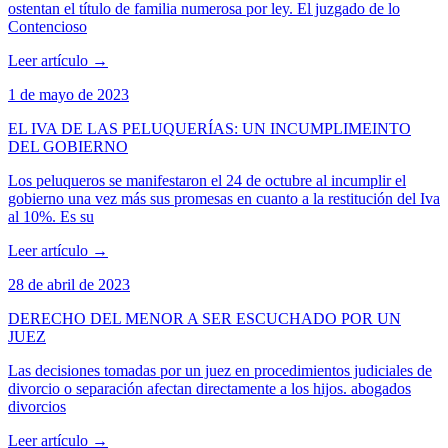
ostentan el título de familia numerosa por ley. El juzgado de lo
Contencioso
Leer artículo
→
1 de mayo de 2023
EL IVA DE LAS PELUQUERÍAS: UN INCUMPLIMEINTO
DEL GOBIERNO
Los peluqueros se manifestaron el 24 de octubre al incumplir el
gobierno una vez más sus promesas en cuanto a la restitución del Iva
al 10%. Es su
Leer artículo
→
28 de abril de 2023
DERECHO DEL MENOR A SER ESCUCHADO POR UN
JUEZ
Las decisiones tomadas por un juez en procedimientos judiciales de
divorcio o separación afectan directamente a los hijos. abogados
divorcios
Leer artículo
→