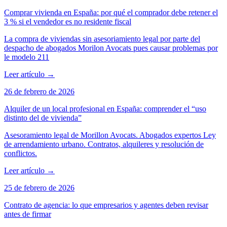
Comprar vivienda en España: por qué el comprador debe retener el
3 % si el vendedor es no residente fiscal
La compra de viviendas sin asesoriamiento legal por parte del
despacho de abogados Morilon Avocats pues causar problemas por
le modelo 211
Leer artículo
→
26 de febrero de 2026
Alquiler de un local profesional en España: comprender el “uso
distinto del de vivienda”
Asesoramiento legal de Morillon Avocats. Abogados expertos Ley
de arrendamiento urbano. Contratos, alquileres y resolución de
conflictos.
Leer artículo
→
25 de febrero de 2026
Contrato de agencia: lo que empresarios y agentes deben revisar
antes de firmar