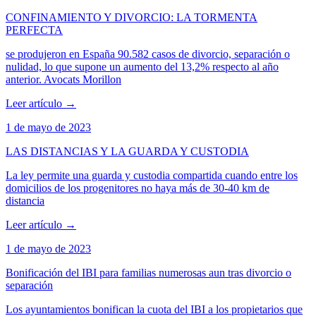
CONFINAMIENTO Y DIVORCIO: LA TORMENTA
PERFECTA
se produjeron en España 90.582 casos de divorcio, separación o
nulidad, lo que supone un aumento del 13,2% respecto al año
anterior. Avocats Morillon
Leer artículo
→
1 de mayo de 2023
LAS DISTANCIAS Y LA GUARDA Y CUSTODIA
La ley permite una guarda y custodia compartida cuando entre los
domicilios de los progenitores no haya más de 30-40 km de
distancia
Leer artículo
→
1 de mayo de 2023
Bonificación del IBI para familias numerosas aun tras divorcio o
separación
Los ayuntamientos bonifican la cuota del IBI a los propietarios que