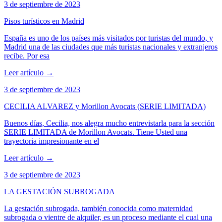
3 de septiembre de 2023
Pisos turísticos en Madrid
España es uno de los países más visitados por turistas del mundo, y
Madrid una de las ciudades que más turistas nacionales y extranjeros
recibe. Por esa
Leer artículo
→
3 de septiembre de 2023
CECILIA ALVAREZ y Morillon Avocats (SERIE LIMITADA)
Buenos días, Cecilia, nos alegra mucho entrevistarla para la sección
SERIE LIMITADA de Morillon Avocats. Tiene Usted una
trayectoria impresionante en el
Leer artículo
→
3 de septiembre de 2023
LA GESTACIÓN SUBROGADA
La gestación subrogada, también conocida como maternidad
subrogada o vientre de alquiler, es un proceso mediante el cual una