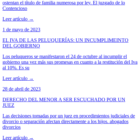
ostentan el título de familia numerosa por ley. El juzgado de lo
Contencioso
Leer artículo
→
1 de mayo de 2023
EL IVA DE LAS PELUQUERÍAS: UN INCUMPLIMEINTO
DEL GOBIERNO
Los peluqueros se manifestaron el 24 de octubre al incumplir el
gobierno una vez más sus promesas en cuanto a la restitución del Iva
al 10%. Es su
Leer artículo
→
28 de abril de 2023
DERECHO DEL MENOR A SER ESCUCHADO POR UN
JUEZ
Las decisiones tomadas por un juez en procedimientos judiciales de
divorcio o separación afectan directamente a los hijos. abogados
divorcios
Leer artículo
→