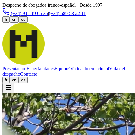
Despacho de abogados franco-español · Desde 1997
(+34) 91 119 05 35
|
(+34) 689 58 22 11
fr
en
es
Presentación
Especialidades
Equipo
Oficinas
Internacional
Vida del
despacho
Contacto
fr
en
es