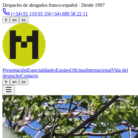
Despacho de abogados franco-español · Desde 1997
(+34) 91 119 05 35
|
(+34) 689 58 22 11
fr
en
es
Presentación
Especialidades
Equipo
Oficinas
Internacional
Vida del
despacho
Contacto
fr
en
es