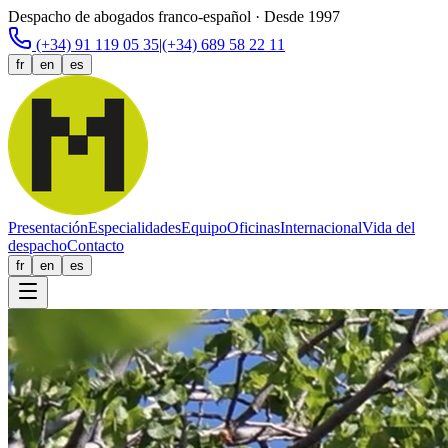
Despacho de abogados franco-español · Desde 1997
(+34) 91 119 05 35
|
(+34) 689 58 22 11
fr
en
es
Presentación
Especialidades
Equipo
Oficinas
Internacional
Vida del
despacho
Contacto
fr
en
es