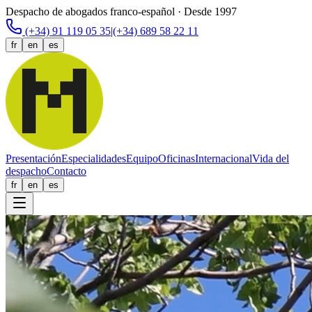
Despacho de abogados franco-español · Desde 1997
(+34) 91 119 05 35
|
(+34) 689 58 22 11
fr
en
es
Presentación
Especialidades
Equipo
Oficinas
Internacional
Vida del
despacho
Contacto
fr
en
es