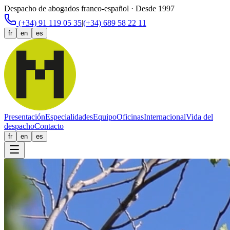
Despacho de abogados franco-español · Desde 1997
(+34) 91 119 05 35
|
(+34) 689 58 22 11
fr
en
es
Presentación
Especialidades
Equipo
Oficinas
Internacional
Vida del
despacho
Contacto
fr
en
es