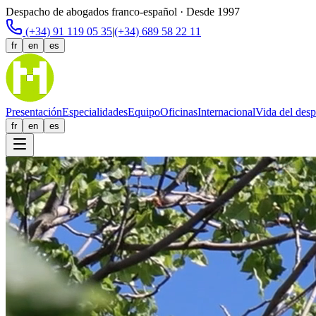
Despacho de abogados franco-español · Desde 1997
(+34) 91 119 05 35
|
(+34) 689 58 22 11
fr
en
es
Presentación
Especialidades
Equipo
Oficinas
Internacional
Vida del des
fr
en
es