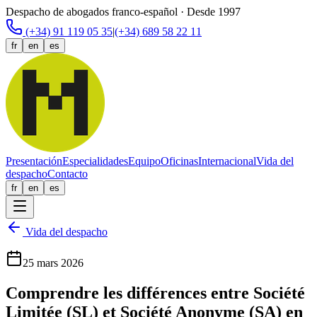
Despacho de abogados franco-español · Desde 1997
(+34) 91 119 05 35
|
(+34) 689 58 22 11
fr
en
es
Presentación
Especialidades
Equipo
Oficinas
Internacional
Vida del
despacho
Contacto
fr
en
es
Vida del despacho
25 mars 2026
Comprendre les différences entre Société
Limitée (SL) et Société Anonyme (SA) en