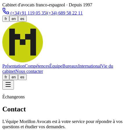
Cabinet d'avocats franco-espagnol · Depuis 1997
(+34) 91 119 05 35
|
(+34) 689 58 22 11
fr
en
es
Présentation
Compétences
Équipe
Bureaux
International
Vie du
cabinet
Nous contacter
fr
en
es
Échangeons
Contact
L'équipe Morillon Avocats est à votre service pour répondre à vos
questions et étudier vos demandes.