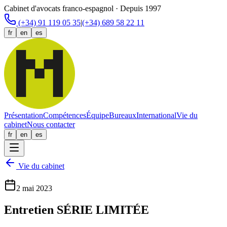
Cabinet d'avocats franco-espagnol · Depuis 1997
(+34) 91 119 05 35
|
(+34) 689 58 22 11
fr
en
es
Présentation
Compétences
Équipe
Bureaux
International
Vie du
cabinet
Nous contacter
fr
en
es
Vie du cabinet
2 mai 2023
Entretien SÉRIE LIMITÉE