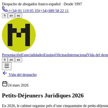
Despacho de abogados franco-español · Desde 1997
(+34) 91 119 05 35
|
(+34) 689 58 22 11
fr
en
es
Presentación
Especialidades
Equipo
Oficinas
Internacional
Vida del des
fr
en
es
Vida del despacho
24 mars 2026
Petits-Déjeuners Juridiques 2026
En 2026, le cabinet organise près d’une cinquantaine de petits-déjeune