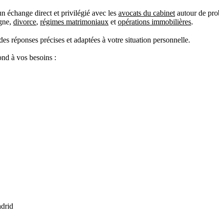
n échange direct et privilégié avec les
avocats du cabinet
autour de prob
agne,
divorce
,
régimes matrimoniaux
et
opérations immobilières
.
des réponses précises et adaptées à votre situation personnelle.
­ond à vos besoins :
adrid