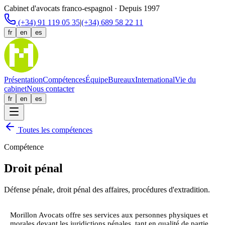
Cabinet d'avocats franco-espagnol · Depuis 1997
(+34) 91 119 05 35
|
(+34) 689 58 22 11
fr
en
es
Présentation
Compétences
Équipe
Bureaux
International
Vie du
cabinet
Nous contacter
fr
en
es
Toutes les compétences
Compétence
Droit pénal
Défense pénale, droit pénal des affaires, procédures d'extradition.
Morillon Avocats offre ses services aux personnes physiques et
morales devant les juridictions pénales, tant en qualité de partie