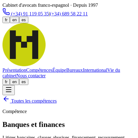
Cabinet d'avocats franco-espagnol · Depuis 1997
(+34) 91 119 05 35
|
(+34) 689 58 22 11
fr
en
es
Présentation
Compétences
Équipe
Bureaux
International
Vie du
cabinet
Nous contacter
fr
en
es
Toutes les compétences
Compétence
Banques et finances
Litiges bancaires, clauses abusives, financement, recouvrement.