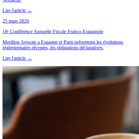
Lire l'article
→
25 mars 2026
18ᵉ Conférence Annuelle Fiscale Franco-Espagnole
Morillon Avocats a Espagne et Paris présentons les évolutions
réglementaires récentes, les obligations déclaratives.
Lire l'article
→