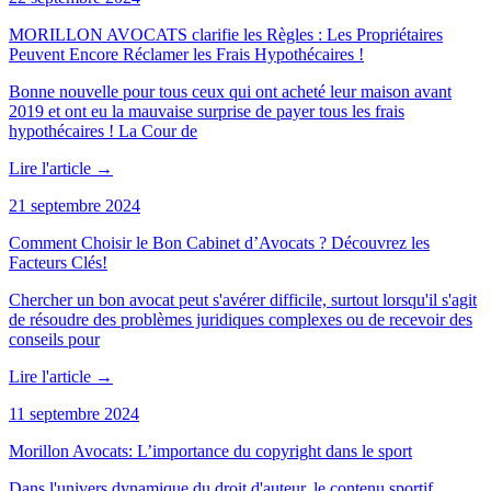
MORILLON AVOCATS clarifie les Règles : Les Propriétaires
Peuvent Encore Réclamer les Frais Hypothécaires !
Bonne nouvelle pour tous ceux qui ont acheté leur maison avant
2019 et ont eu la mauvaise surprise de payer tous les frais
hypothécaires ! La Cour de
Lire l'article
→
21 septembre 2024
Comment Choisir le Bon Cabinet d’Avocats ? Découvrez les
Facteurs Clés!
Chercher un bon avocat peut s'avérer difficile, surtout lorsqu'il s'agit
de résoudre des problèmes juridiques complexes ou de recevoir des
conseils pour
Lire l'article
→
11 septembre 2024
Morillon Avocats: L’importance du copyright dans le sport
Dans l'univers dynamique du droit d'auteur, le contenu sportif