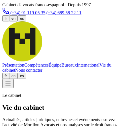
Cabinet d'avocats franco-espagnol · Depuis 1997
(+34) 91 119 05 35
|
(+34) 689 58 22 11
fr
en
es
Présentation
Compétences
Équipe
Bureaux
International
Vie du
cabinet
Nous contacter
fr
en
es
Le cabinet
Vie du cabinet
Actualités, articles juridiques, entrevues et événements : suivez
l'activité de Morillon Avocats et nos analyses sur le droit franco-