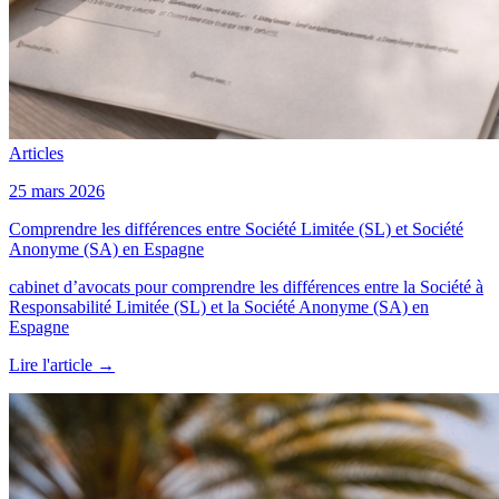
Articles
25 mars 2026
Comprendre les différences entre Société Limitée (SL) et Société
Anonyme (SA) en Espagne
cabinet d’avocats pour comprendre les différences entre la Société à
Responsabilité Limitée (SL) et la Société Anonyme (SA) en
Espagne
Lire l'article
→