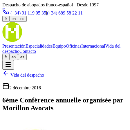
Despacho de abogados franco-español · Desde 1997
(+34) 91 119 05 35
|
(+34) 689 58 22 11
fr
en
es
Presentación
Especialidades
Equipo
Oficinas
Internacional
Vida del
despacho
Contacto
fr
en
es
Vida del despacho
2 décembre 2016
6ème Conférence annuelle organisée par
Morillon Avocats