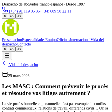
Despacho de abogados franco-español · Desde 1997
(+34) 91 119 05 35
|
(+34) 689 58 22 11
fr
en
es
Presentación
Especialidades
Equipo
Oficinas
Internacional
Vida del
despacho
Contacto
fr
en
es
Vida del despacho
25 mars 2026
Les MASC : Comment prévenir le procès
et résoudre vos litiges autrement ?
La vie professionnelle et personnelle n’est pas exempte de conflits :
contrats commerciaux, relations de travail, différends civils… Or, la