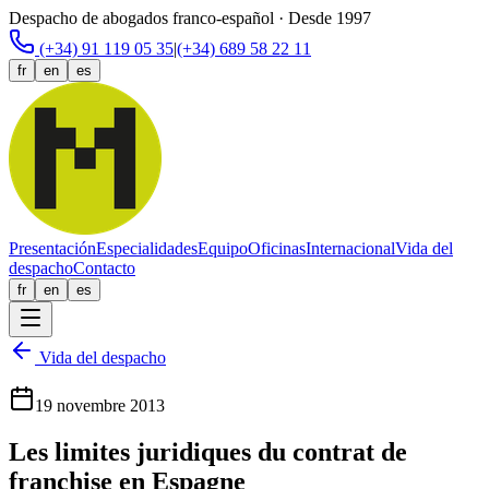
Despacho de abogados franco-español · Desde 1997
(+34) 91 119 05 35
|
(+34) 689 58 22 11
fr
en
es
Presentación
Especialidades
Equipo
Oficinas
Internacional
Vida del
despacho
Contacto
fr
en
es
Vida del despacho
19 novembre 2013
Les limites juridiques du contrat de
franchise en Espagne