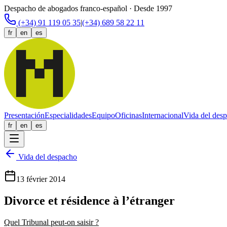
Despacho de abogados franco-español · Desde 1997
(+34) 91 119 05 35
|
(+34) 689 58 22 11
fr
en
es
Presentación
Especialidades
Equipo
Oficinas
Internacional
Vida del des
fr
en
es
Vida del despacho
13 février 2014
Divorce et résidence à l’étranger
Quel Tribunal peut-on saisir ?