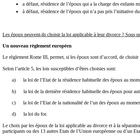
a défaut, résidence de l’époux qui a la charge des enfants m
à défaut, résidence de l’époux qui n’a pas pris l’initiative d
Les époux peuvent-ils choisir la loi applicable à leur divorce ? Sous q
Un nouveau règlement européen
Le règlement Rome III, permet, si les époux sont d’accord, de choisir la
Selon l’article 5, les lois susceptibles d’êtres choisies sont:
a) la loi de l’Etat de la résidence habituelle des époux au mome
b) la loi de la dernière résidence habituelle des époux pour aut
c) la loi de l’Etat de la nationalité de l’un des époux au momen
d) la loi du for.
Le choix par les époux de la loi applicable au divorce et à la séparatio
participants ou des 13 autres Etats de l’Union européenne ou d’un Etat