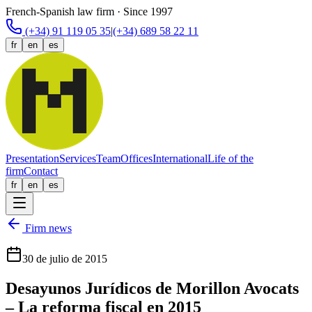
French-Spanish law firm · Since 1997
(+34) 91 119 05 35
|
(+34) 689 58 22 11
fr
en
es
Presentation
Services
Team
Offices
International
Life of the
firm
Contact
fr
en
es
Firm news
30 de julio de 2015
Desayunos Jurídicos de Morillon Avocats
– La reforma fiscal en 2015