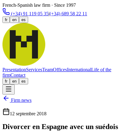
French-Spanish law firm · Since 1997
(+34) 91 119 05 35
|
(+34) 689 58 22 11
fr
en
es
Presentation
Services
Team
Offices
International
Life of the
firm
Contact
fr
en
es
Firm news
12 septembre 2018
Divorcer en Espagne avec un suédois