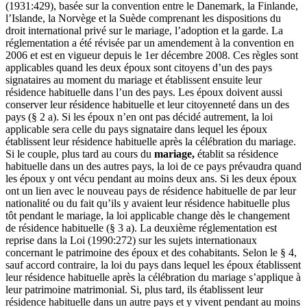
(1931:429), basée sur la convention entre le Danemark, la Finlande,
l’Islande, la Norvège et la Suède comprenant les dispositions du
droit international privé sur le mariage, l’adoption et la garde. La
réglementation a été révisée par un amendement à la convention en
2006 et est en vigueur depuis le 1er décembre 2008. Ces règles sont
applicables quand les deux époux sont citoyens d’un des pays
signataires au moment du mariage et établissent ensuite leur
résidence habituelle dans l’un des pays. Les époux doivent aussi
conserver leur résidence habituelle et leur citoyenneté dans un des
pays (§ 2 a). Si les époux n’en ont pas décidé autrement, la loi
applicable sera celle du pays signataire dans lequel les époux
établissent leur résidence habituelle après la célébration du mariage.
Si le couple, plus tard au cours du
mariage,
établit sa résidence
habituelle dans un des autres pays, la loi de ce pays prévaudra quand
les époux y ont vécu pendant au moins deux ans. Si les deux époux
ont un lien avec le nouveau pays de résidence habituelle de par leur
nationalité ou du fait qu’ils y avaient leur résidence habituelle plus
tôt pendant le mariage, la loi applicable change dès le changement
de résidence habituelle (§ 3 a). La deuxième réglementation est
reprise dans la Loi (1990:272) sur les sujets internationaux
concernant le patrimoine des époux et des cohabitants. Selon le § 4,
sauf accord contraire, la loi du pays dans lequel les époux établissent
leur résidence habituelle après la célébration du mariage s’applique à
leur patrimoine matrimonial. Si, plus tard, ils établissent leur
résidence habituelle dans un autre pays et y vivent pendant au moins